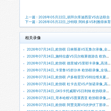
上一篇 : 2026年05月22日_胡拜尔库迪西亚VS吉达联合
下一篇 : 2026年05月22日_沙特联 阿科多VS利雅得体
相关录像
2026年07月24日_欧协联 日林斯基VS瓦鲁尔录像_全场录像【高清回放】
2026年07月24日_施特拉森VS贝尔格莱德游击 欧协联录像_高清录像【全场回放】
2026年07月24日_欧协联 德里城VS里耶卡录像_高清录像【全场回放】
2026年07月24日_卡里鲁VS舒尔本 欧协联录像_全场录像【全场回放】
2026年07月24日_欧协联 卢多格雷茨VS特拉维夫夏普尔录像_全场录像【全场回放】
2026年07月24日_欧协联 杜卡吉尼VS卢加诺录像_高清录像【全场回放】
2026年07月24日_GKS卡托威斯VS日利纳 欧协联录像_全场录像【高清回放】
2026年07月24日_哥本哈根VS普莱西亚 欧协联录像_高清录像【全场回放】
2026年07月24日_欧协联 阿贾克斯VS伏伊伏丁那录像_全场录像【高清回放】