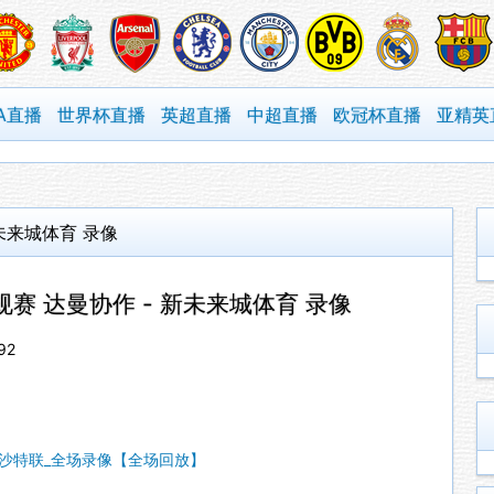
A直播
世界杯直播
英超直播
中超直播
欧冠杯直播
亚精英
新未来城体育 录像
常规赛 达曼协作 - 新未来城体育 录像
92
育 沙特联_全场录像【全场回放】