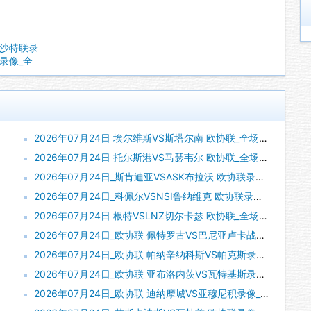
 沙特联录
育录像_全
2026年07月24日 埃尔维斯VS斯塔尔南 欧协联_全场录像【全场回放】
2026年07月24日 托尔斯港VS马瑟韦尔 欧协联_全场录像【视频集锦】
2026年07月24日_斯肯迪亚VSASK布拉沃 欧协联录像_全场录像【视频集锦】
2026年07月24日_科佩尔VSNSI鲁纳维克 欧协联录像_全场录像【全场回放】
2026年07月24日 根特VSLNZ切尔卡瑟 欧协联_全场录像【视频集锦】
2026年07月24日_欧协联 佩特罗古VS巴尼亚卢卡战士录像_全场录像【高清回放】
2026年07月24日_欧协联 帕纳辛纳科斯VS帕克斯录像_全场录像【视频集锦】
2026年07月24日_欧协联 亚布洛内茨VS瓦特基斯录像_高清录像【全场回放】
2026年07月24日_欧协联 迪纳摩城VS亚穆尼积录像_全场录像【高清回放】