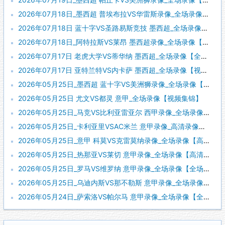
2026年07月18日_墨西超 普埃布拉VS华雷斯录像_全场录像【全场回放】
2026年07月18日 蓝十字VS圣路易斯竞技 墨西超_全场录像【全场回放】
2026年07月18日_阿特拉斯VS莱昂 墨西超录像_全场录像【视频集锦】
2026年07月17日 老虎大学VS蒂华纳 墨西超_全场录像【全场回放】
2026年07月17日 亚特兰特VS内卡萨 墨西超_全场录像【视频集锦】
2026年05月25日_墨西超 蓝十字VS美洲狮录像_全场录像【全场回放】
2026年05月25日 尤文VS都灵 意甲_全场录像【视频集锦】
2026年05月25日_马竞VS比利亚雷亚尔 西甲录像_全场录像【视频集锦】
2026年05月25日_卡利亚里VSAC米兰 意甲录像_高清录像【全场回放】
2026年05月25日_意甲 科莫VS克雷莫纳录像_全场录像【高清回放】
2026年05月25日_热那亚VS莱切 意甲录像_全场录像【高清回放】
2026年05月25日_罗马VS维罗纳 意甲录像_全场录像【全场回放】
2026年05月25日_乌迪内斯VS那不勒斯 意甲录像_全场录像【高清回放】
2026年05月24日_萨索洛VS帕尔马 意甲录像_全场录像【全场回放】