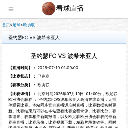
展开菜单
首页
>
足球
>
欧协联
圣约瑟FC VS 波希米亚人
圣约瑟FC VS 波希米亚人
【直播时间】：
2026-07-10 01:00:00
【比赛状态】：
已完赛
【赛事分类】：
欧协联
【比赛详情】：
北京时间2026年07月10日 01:00分，欧足联
欧洲协会联赛 : 圣约瑟FCVS波希米亚人高清在线直播，无插
件观看比赛。本站同步官方直播源准时直播，比赛数据实时更
新。比赛结束后可以在本站查看比赛全程录像、比赛比分、赛
事结果、赛事相关新闻报道，以及欧足联欧洲协会联赛的最新
赛事直播，比赛录像，比赛视频下载，精彩片段集锦等。同时
还提供文莱超,土业余,阿联酋超,葡青A1南,欧美杯,北非青,哈