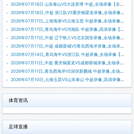
2026年07月18日 山东泰山VS大连英博 中超_全场录像【全场回放】
2026年07月18日_中超 浙江队VS重庆铜梁龙录像_全场录像【全场回放】
2026年07月17日_上海海港VS云南玉昆 中超录像_全场录像【全场回放】
2026年07月17日_青岛海牛VS河南队 中超录像_高清录像【全场回放】
2026年07月17日_中超 辽宁铁人VS北京国安录像_全场录像【高清回放】
2026年07月17日_中超 成都蓉城VS青岛西海岸录像_全场录像【视频集锦】
2026年07月14日_青岛海牛VS浙江队 中超录像_全场录像【视频集锦】
2026年07月11日_中超 重庆铜梁龙VS成都蓉城录像_全场录像【视频集锦】
2026年07月11日_青岛西海岸VS深圳新鹏城 中超录像_全场录像【视频集锦】
2026年07月10日_云南玉昆VS山东泰山 中超录像_高清录像【全场回放】
体育资讯
足球直播