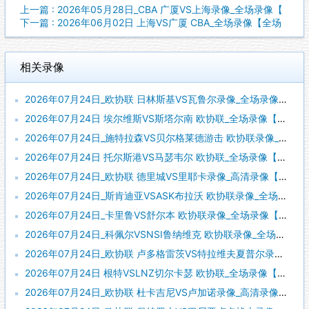
上一篇 : 2026年05月28日_CBA 广厦VS上海录像_全场录像【
下一篇 : 2026年06月02日 上海VS广厦 CBA_全场录像【全场
相关录像
2026年07月24日_欧协联 日林斯基VS瓦鲁尔录像_全场录像【高清回放】
2026年07月24日 埃尔维斯VS斯塔尔南 欧协联_全场录像【全场回放】
2026年07月24日_施特拉森VS贝尔格莱德游击 欧协联录像_高清录像【全场回放】
2026年07月24日 托尔斯港VS马瑟韦尔 欧协联_全场录像【视频集锦】
2026年07月24日_欧协联 德里城VS里耶卡录像_高清录像【全场回放】
2026年07月24日_斯肯迪亚VSASK布拉沃 欧协联录像_全场录像【视频集锦】
2026年07月24日_卡里鲁VS舒尔本 欧协联录像_全场录像【全场回放】
2026年07月24日_科佩尔VSNSI鲁纳维克 欧协联录像_全场录像【全场回放】
2026年07月24日_欧协联 卢多格雷茨VS特拉维夫夏普尔录像_全场录像【全场回放】
2026年07月24日 根特VSLNZ切尔卡瑟 欧协联_全场录像【视频集锦】
2026年07月24日_欧协联 杜卡吉尼VS卢加诺录像_高清录像【全场回放】