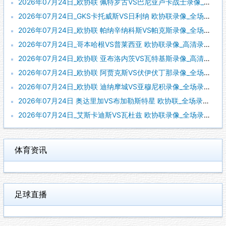
2026年07月24日_欧协联 佩特罗古VS巴尼亚卢卡战士录像_全场录像【高清回放】
2026年07月24日_GKS卡托威斯VS日利纳 欧协联录像_全场录像【高清回放】
2026年07月24日_欧协联 帕纳辛纳科斯VS帕克斯录像_全场录像【视频集锦】
2026年07月24日_哥本哈根VS普莱西亚 欧协联录像_高清录像【全场回放】
2026年07月24日_欧协联 亚布洛内茨VS瓦特基斯录像_高清录像【全场回放】
2026年07月24日_欧协联 阿贾克斯VS伏伊伏丁那录像_全场录像【高清回放】
2026年07月24日_欧协联 迪纳摩城VS亚穆尼积录像_全场录像【高清回放】
2026年07月24日 奥达里加VS布加勒斯特星 欧协联_全场录像【全场回放】
2026年07月24日_艾斯卡迪斯VS瓦杜兹 欧协联录像_全场录像【全场回放】
体育资讯
足球直播