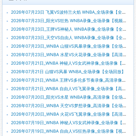
2026年07月23日 飞翼VS波特兰火焰 WNBA_全场录像【全场回放】
2026年07月23日_阳光VS狂热 WNBA录像_全场录像【视频集锦】
2026年07月23日_王牌VS神秘人 WNBA录像_全场录像【全场回放】
2026年07月23日_天空VS自由人 WNBA录像_全场录像【全场回放】
2026年07月23日_WNBA 山猫VS风暴录像_全场录像【全场回放】
2026年07月23日_WNBA 水星VS火花录像_全场录像【高清回放】
2026年07月21日_WNBA 神秘人VS女武神录像_全场录像【高清回放】
2026年07月21日 山猫VS风暴 WNBA_全场录像【全场回放】
2026年07月21日_WNBA 王牌VS多伦多节奏录像_高清录像【全场回放】
2026年07月21日_WNBA 自由人VS飞翼录像_全场录像【高清回放】
2026年07月20日_阳光VS水星 WNBA录像_高清录像【全场回放】
2026年07月20日_WNBA 天空VS梦想录像_高清录像【全场回放】
2026年07月20日_WNBA 火花VS飞翼录像_全场录像【高清回放】
2026年07月19日_WNBA 神秘人VS女武神录像_全场录像【高清回放】
2026年07月19日_WNBA 自由人VS狂热录像_全场录像【视频集锦】