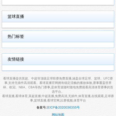
篮球直播
热门标签
友情链接
看球直播提供英超、中超等顶级足球联赛免费直播,涵盖全球足球、篮球、UFC赛
事,支持无插件高清观看。看球直播官网拥有稳定流畅的播放体验,赛事覆盖世界
杯、欧冠、NBA、CBA等热门赛事,是体育迷随时随地免费观看高清体育赛事的首
选平台。
看球直播,看球体育,英超直播,中超直播,免费高清,无插件,体育直播,在线观看,足球赛
事,篮球直播,看球官网,比赛视频,体育平台
备案号:
京ICP备2020036355号
网站地图