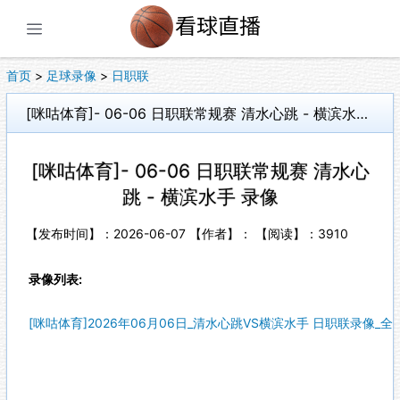
展开菜单
首页
>
足球录像
>
日职联
[咪咕体育]- 06-06 日职联常规赛 清水心跳 - 横滨水手 录像
[咪咕体育]- 06-06 日职联常规赛 清水心
跳 - 横滨水手 录像
【发布时间】：2026-06-07 【作者】： 【阅读】：
3910
录像列表:
[咪咕体育]2026年06月06日_清水心跳VS横滨水手 日职联录像_