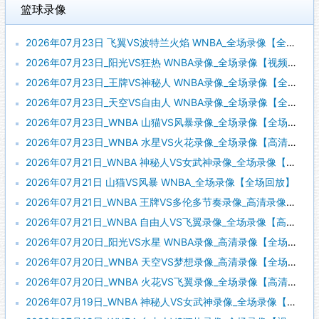
篮球录像
2026年07月23日 飞翼VS波特兰火焰 WNBA_全场录像【全场回放】
2026年07月23日_阳光VS狂热 WNBA录像_全场录像【视频集锦】
2026年07月23日_王牌VS神秘人 WNBA录像_全场录像【全场回放】
2026年07月23日_天空VS自由人 WNBA录像_全场录像【全场回放】
2026年07月23日_WNBA 山猫VS风暴录像_全场录像【全场回放】
2026年07月23日_WNBA 水星VS火花录像_全场录像【高清回放】
2026年07月21日_WNBA 神秘人VS女武神录像_全场录像【高清回放】
2026年07月21日 山猫VS风暴 WNBA_全场录像【全场回放】
2026年07月21日_WNBA 王牌VS多伦多节奏录像_高清录像【全场回放】
2026年07月21日_WNBA 自由人VS飞翼录像_全场录像【高清回放】
2026年07月20日_阳光VS水星 WNBA录像_高清录像【全场回放】
2026年07月20日_WNBA 天空VS梦想录像_高清录像【全场回放】
2026年07月20日_WNBA 火花VS飞翼录像_全场录像【高清回放】
2026年07月19日_WNBA 神秘人VS女武神录像_全场录像【高清回放】