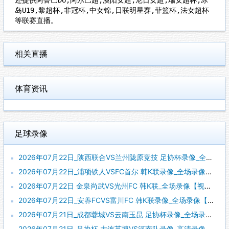
岛U19,黎超杯,非冠杯,中女锦,日联明星赛,菲篮杯,法女超杯
等联赛直播。
相关直播
体育资讯
足球录像
2026年07月22日_陕西联合VS兰州陇原竞技 足协杯录像_全场录像【高清回放】
2026年07月22日_浦项铁人VSFC首尔 韩K联录像_全场录像【全场回放】
2026年07月22日 金泉尚武VS光州FC 韩K联_全场录像【视频集锦】
2026年07月22日_安养FCVS富川FC 韩K联录像_全场录像【视频集锦】
2026年07月21日_成都蓉城VS云南玉昆 足协杯录像_全场录像【全场回放】
2026年07月21日_足协杯 大连英博VS河南队录像_高清录像【全场回放】