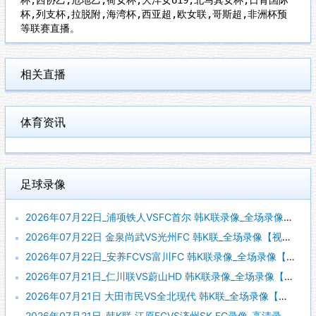
杯,列支杯,拉脱附,海湾杯,西亚超,欧女联,哥斯超,非洲杯预
等联赛直播。
相关直播
体育资讯
足球录像
2026年07月22日_浦项铁人VSFC首尔 韩K联录像_全场录像【全场回放】
2026年07月22日 金泉尚武VS光州FC 韩K联_全场录像【视频集锦】
2026年07月22日_安养FCVS富川FC 韩K联录像_全场录像【视频集锦】
2026年07月21日_仁川联VS蔚山HD 韩K联录像_全场录像【视频集锦】
2026年07月21日 大田市民VS全北现代 韩K联_全场录像【视频集锦】
2026年07月21日_韩K联 江原FCVS济州SK FC录像_高清录像【全场回放】