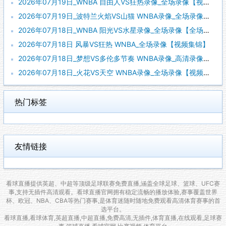
2026年07月19日_WNBA 自由人VS狂热录像_全场录像【视频集锦】
2026年07月19日_波特兰火焰VS山猫 WNBA录像_全场录像【高清回放】
2026年07月18日_WNBA 阳光VS水星录像_全场录像【全场回放】
2026年07月18日 风暴VS狂热 WNBA_全场录像【视频集锦】
2026年07月18日_梦想VS多伦多节奏 WNBA录像_高清录像【全场回放】
2026年07月18日_火花VS天空 WNBA录像_全场录像【视频集锦】
热门标签
友情链接
看球直播提供英超、中超等顶级足球联赛免费直播,涵盖全球足球、篮球、UFC赛
事,支持无插件高清观看。看球直播官网拥有稳定流畅的播放体验,赛事覆盖世界
杯、欧冠、NBA、CBA等热门赛事,是体育迷随时随地免费观看高清体育赛事的首
选平台。
看球直播,看球体育,英超直播,中超直播,免费高清,无插件,体育直播,在线观看,足球赛