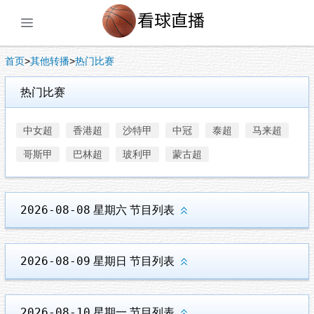
展开菜单
首页
>
其他转播
>
热门比赛
热门比赛
中女超
香港超
沙特甲
中冠
泰超
马来超
哥斯甲
巴林超
玻利甲
蒙古超
2026-08-08
星期六
节目列表
2026-08-09
星期日
节目列表
2026-08-10
星期一
节目列表