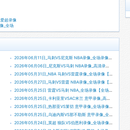
者 爱超录像
录像_全场
2026年06月11日_马刺VS尼克斯 NBA录像_全场录像【高清回放】
2026年06月06日_尼克斯VS马刺 NBA录像_高清录像【全场回放】
2026年05月31日_NBA 马刺VS雷霆录像_全场录像【视频集锦】
2026年05月27日_马刺VS雷霆 NBA录像_全场录像【高清回放】
2026年05月25日 雷霆VS马刺 NBA_全场录像【全场回放】
2026年05月25日_卡利亚里VSAC米兰 意甲录像_高清录像【全场回放】
2026年05月25日_热那亚VS莱切 意甲录像_全场录像【高清回放】
2026年05月25日_乌迪内斯VS那不勒斯 意甲录像_全场录像【高清回放】
2026年05月24日_英超 狼队VS伯恩利录像_全场录像【高清回放】