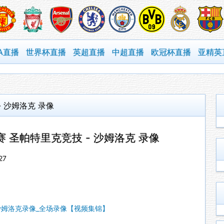
A直播
世界杯直播
英超直播
中超直播
欧冠杯直播
亚精英
- 沙姆洛克 录像
规赛 圣帕特里克竞技 - 沙姆洛克 录像
27
VS沙姆洛克录像_全场录像【视频集锦】