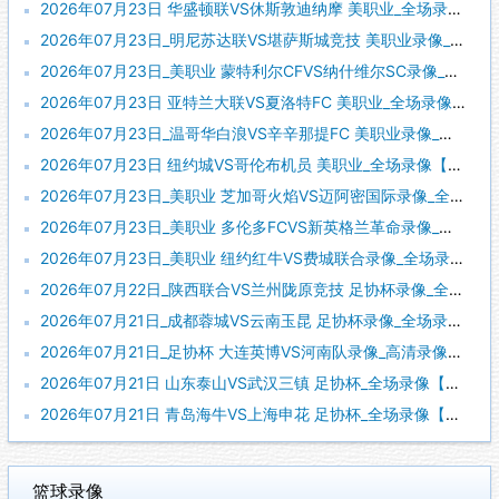
2026年07月23日 华盛顿联VS休斯敦迪纳摩 美职业_全场录像【全场回放】
2026年07月23日_明尼苏达联VS堪萨斯城竞技 美职业录像_高清录像【全场回放】
2026年07月23日_美职业 蒙特利尔CFVS纳什维尔SC录像_全场录像【视频集锦】
2026年07月23日 亚特兰大联VS夏洛特FC 美职业_全场录像【全场回放】
2026年07月23日_温哥华白浪VS辛辛那提FC 美职业录像_高清录像【全场回放】
2026年07月23日 纽约城VS哥伦布机员 美职业_全场录像【视频集锦】
2026年07月23日_美职业 芝加哥火焰VS迈阿密国际录像_全场录像【全场回放】
2026年07月23日_美职业 多伦多FCVS新英格兰革命录像_高清录像【全场回放】
2026年07月23日_美职业 纽约红牛VS费城联合录像_全场录像【全场回放】
2026年07月22日_陕西联合VS兰州陇原竞技 足协杯录像_全场录像【高清回放】
2026年07月21日_成都蓉城VS云南玉昆 足协杯录像_全场录像【全场回放】
2026年07月21日_足协杯 大连英博VS河南队录像_高清录像【全场回放】
2026年07月21日 山东泰山VS武汉三镇 足协杯_全场录像【全场回放】
2026年07月21日 青岛海牛VS上海申花 足协杯_全场录像【全场回放】
篮球录像