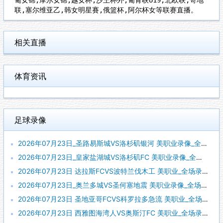
联,塞尔维亚乙,韩女明星賽,俄篮杯,阿尔杯女等联赛直播。
相关直播
体育资讯
足球录像
2026年07月23日_圣路易斯城VS洛杉矶银河 美职业录像_全场录像【视频集锦】
2026年07月23日_皇家盐湖城VS洛杉矶FC 美职业录像_全场录像【全场回放】
2026年07月23日 达拉斯FCVS波特兰伐木工 美职业_全场录像【全场回放】
2026年07月23日_奥兰多城VS圣何塞地震 美职业录像_全场录像【高清回放】
2026年07月23日 圣地亚哥FCVS科罗拉多急流 美职业_全场录像【视频集锦】
2026年07月23日 西雅图海湾人VS奥斯汀FC 美职业_全场录像【视频集锦】