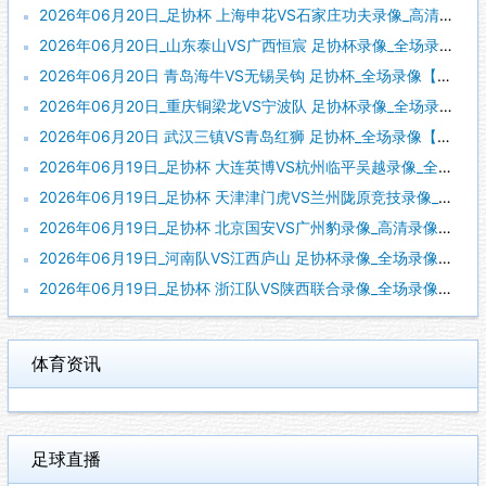
2026年06月20日_足协杯 上海申花VS石家庄功夫录像_高清录像【全场回放】
2026年06月20日_山东泰山VS广西恒宸 足协杯录像_全场录像【全场回放】
2026年06月20日 青岛海牛VS无锡吴钩 足协杯_全场录像【视频集锦】
2026年06月20日_重庆铜梁龙VS宁波队 足协杯录像_全场录像【视频集锦】
2026年06月20日 武汉三镇VS青岛红狮 足协杯_全场录像【视频集锦】
2026年06月19日_足协杯 大连英博VS杭州临平吴越录像_全场录像【全场回放】
2026年06月19日_足协杯 天津津门虎VS兰州陇原竞技录像_全场录像【高清回放】
2026年06月19日_足协杯 北京国安VS广州豹录像_高清录像【全场回放】
2026年06月19日_河南队VS江西庐山 足协杯录像_全场录像【视频集锦】
2026年06月19日_足协杯 浙江队VS陕西联合录像_全场录像【高清回放】
体育资讯
足球直播