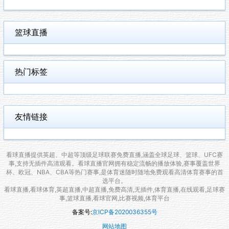
篮球直播
热门标签
友情链接
看球直播提供英超、中超等顶级足球联赛免费直播,涵盖全球足球、篮球、UFC赛
事,支持无插件高清观看。看球直播官网拥有稳定流畅的播放体验,赛事覆盖世界
杯、欧冠、NBA、CBA等热门赛事,是体育迷随时随地免费观看高清体育赛事的首
选平台。
看球直播,看球体育,英超直播,中超直播,免费高清,无插件,体育直播,在线观看,足球赛
事,篮球直播,看球官网,比赛视频,体育平台
备案号:
京ICP备2020036355号
网站地图