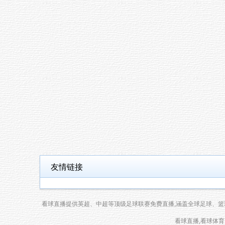
友情链接
看球直播提供英超、中超等顶级足球联赛免费直播,涵盖全球足球、篮球
看球直播,看球体育