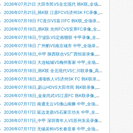
2026年07月21日 大田市民VS全北现代 韩K联_全场录像【视频集锦】
2026年07月21日_韩K联 江原FCVS济州SK FC录像_高清录像【全场回放】
2026年07月19日 FC首尔VS富川FC 韩K联_全场录像【全场回放】
2026年07月19日_韩K联 光州FCVS安养FC录像_全场录像【全场回放】
2026年07月18日_宁波队VS定南赣联 中甲录像_全场录像【视频集锦】
2026年07月18日 广州豹VS南京城市 中甲_全场录像【视频集锦】
2026年07月18日_中甲 陕西联合VS广西恒宸录像_高清录像【全场回放】
2026年07月18日 大连鲲城VS梅州客家 中甲_全场录像【视频集锦】
2026年07月18日_韩K联 全北现代VS仁川联录像_高清录像【全场回放】
2026年07月18日_浦项铁人VS济州SK FC 韩K联录像_全场录像【高清回放】
2026年07月18日_蔚山HDVS大田市民 韩K联录像_高清录像【全场回放】
2026年07月18日_金泉尚武VS江原FC 韩K联录像_全场录像【全场回放】
2026年07月17日 南通支云VS佛山南狮 中甲_全场录像【视频集锦】
2026年07月17日 延边龙鼎VS石家庄功夫 中甲_全场录像【视频集锦】
2026年07月17日_中甲 深圳青年人VS苏州东吴录像_高清录像【全场回放】
2026年07月17日 无锡吴钩VS长春亚泰 中甲_全场录像【视频集锦】