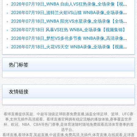
2026年07月19日_WNBA 自由人VS狂热录像_全场录像【视频集锦】
2026年07月19日_波特兰火焰VS山猫 WNBA录像_全场录像【高清回放】
2026年07月18日_WNBA 阳光VS水星录像_全场录像【全场回放】
2026年07月18日 风暴VS狂热 WNBA_全场录像【视频集锦】
2026年07月18日_梦想VS多伦多节奏 WNBA录像_高清录像【全场回放】
2026年07月18日_火花VS天空 WNBA录像_全场录像【视频集锦】
热门标签
友情链接
看球直播提供英超、中超等顶级足球联赛免费直播,涵盖全球足球、篮球、UFC赛
事,支持无插件高清观看。看球直播官网拥有稳定流畅的播放体验,赛事覆盖世界
杯、欧冠、NBA、CBA等热门赛事,是体育迷随时随地免费观看高清体育赛事的首
选平台。
看球直播,看球体育,英超直播,中超直播,免费高清,无插件,体育直播,在线观看,足球赛