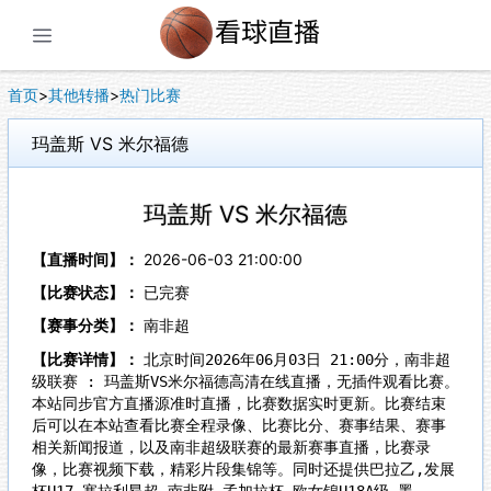
展开菜单
首页
>
其他转播
>
热门比赛
玛盖斯 VS 米尔福德
玛盖斯 VS 米尔福德
【直播时间】：
2026-06-03 21:00:00
【比赛状态】：
已完赛
【赛事分类】：
南非超
【比赛详情】：
北京时间2026年06月03日 21:00分，南非超
级联赛 : 玛盖斯VS米尔福德高清在线直播，无插件观看比赛。
本站同步官方直播源准时直播，比赛数据实时更新。比赛结束
后可以在本站查看比赛全程录像、比赛比分、赛事结果、赛事
相关新闻报道，以及南非超级联赛的最新赛事直播，比赛录
像，比赛视频下载，精彩片段集锦等。同时还提供巴拉乙,发展
杯U17,塞拉利昂超,南非附,孟加拉杯,欧女锦U18A级,墨