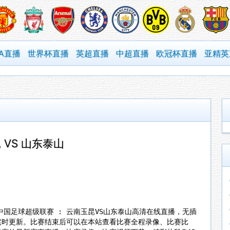
BA直播
世界杯直播
英超直播
中超直播
欧冠杯直播
亚精英
 VS 山东泰山
5分，中国足球超级联赛 : 云南玉昆VS山东泰山高清在线直播，无插
实时更新。比赛结束后可以在本站查看比赛全程录像、比赛比