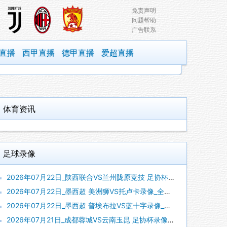
免责声明
问题帮助
广告联系
直播
西甲直播
德甲直播
爱超直播
体育资讯
足球录像
2026年07月22日_陕西联合VS兰州陇原竞技 足协杯录像_全场录像【高清回放】
2026年07月22日_墨西超 美洲狮VS托卢卡录像_全场录像【高清回放】
2026年07月22日_墨西超 普埃布拉VS蓝十字录像_全场录像【视频集锦】
2026年07月21日_成都蓉城VS云南玉昆 足协杯录像_全场录像【全场回放】