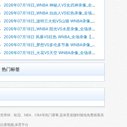
2026年07月19日_WNBA 神秘人VS女武神录像_全场录像【高清回放】
2026年07月19日_WNBA 自由人VS狂热录像_全场录像【视频集锦】
2026年07月19日_波特兰火焰VS山猫 WNBA录像_全场录像【高清回放】
2026年07月18日_WNBA 阳光VS水星录像_全场录像【全场回放】
2026年07月18日 风暴VS狂热 WNBA_全场录像【视频集锦】
2026年07月18日_梦想VS多伦多节奏 WNBA录像_高清录像【全场回放】
2026年07月18日_火花VS天空 WNBA录像_全场录像【视频集锦】
热门标签
世界杯、欧冠、NBA、CBA等热门赛事,是体育迷随时随地免费观看高
,比赛视频,体育平台