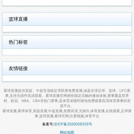
篮球直播
热门标签
友情链接
看球直播提供英超、中超等顶级足球联赛免费直播,涵盖全球足球、篮球、UFC赛
事,支持无插件高清观看。看球直播官网拥有稳定流畅的播放体验,赛事覆盖世界
杯、欧冠、NBA、CBA等热门赛事,是体育迷随时随地免费观看高清体育赛事的首
选平台。
看球直播,看球体育,英超直播,中超直播,免费高清,无插件,体育直播,在线观看,足球赛
事,篮球直播,看球官网,比赛视频,体育平台
备案号:
京ICP备2020036355号
网站地图