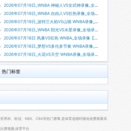
2026年07月19日_WNBA 神秘人VS女武神录像_全场录像【高清回放】
2026年07月19日_WNBA 自由人VS狂热录像_全场录像【视频集锦】
2026年07月19日_波特兰火焰VS山猫 WNBA录像_全场录像【高清回放】
2026年07月18日_WNBA 阳光VS水星录像_全场录像【全场回放】
2026年07月18日 风暴VS狂热 WNBA_全场录像【视频集锦】
2026年07月18日_梦想VS多伦多节奏 WNBA录像_高清录像【全场回放】
2026年07月18日_火花VS天空 WNBA录像_全场录像【视频集锦】
热门标签
世界杯、欧冠、NBA、CBA等热门赛事,是体育迷随时随地免费观看高
,比赛视频,体育平台