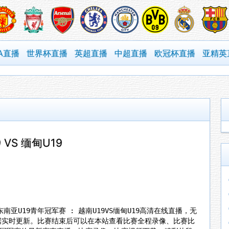
A直播
世界杯直播
英超直播
中超直播
欧冠杯直播
亚精英
 VS 缅甸U19
，东南亚U19青年冠军赛 : 越南U19VS缅甸U19高清在线直播，无
据实时更新。比赛结束后可以在本站查看比赛全程录像、比赛比