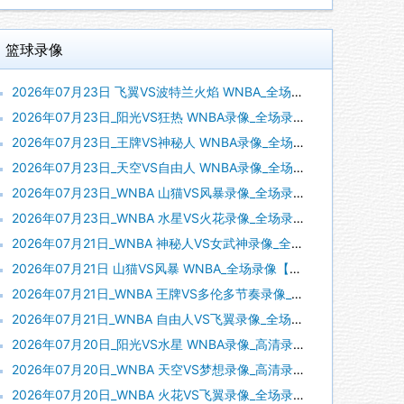
篮球录像
2026年07月23日 飞翼VS波特兰火焰 WNBA_全场录像【全场回放】
2026年07月23日_阳光VS狂热 WNBA录像_全场录像【视频集锦】
2026年07月23日_王牌VS神秘人 WNBA录像_全场录像【全场回放】
2026年07月23日_天空VS自由人 WNBA录像_全场录像【全场回放】
2026年07月23日_WNBA 山猫VS风暴录像_全场录像【全场回放】
2026年07月23日_WNBA 水星VS火花录像_全场录像【高清回放】
2026年07月21日_WNBA 神秘人VS女武神录像_全场录像【高清回放】
2026年07月21日 山猫VS风暴 WNBA_全场录像【全场回放】
2026年07月21日_WNBA 王牌VS多伦多节奏录像_高清录像【全场回放】
2026年07月21日_WNBA 自由人VS飞翼录像_全场录像【高清回放】
2026年07月20日_阳光VS水星 WNBA录像_高清录像【全场回放】
2026年07月20日_WNBA 天空VS梦想录像_高清录像【全场回放】
2026年07月20日_WNBA 火花VS飞翼录像_全场录像【高清回放】