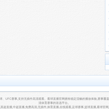
、UFC赛事,支持无插件高清观看。看球直播官网拥有稳定流畅的播放体验,赛事覆盖
清体育赛事的首选平台。
,英超直播,中超直播,免费高清,无插件,体育直播,在线观看,足球赛事,篮球直播,看球官网