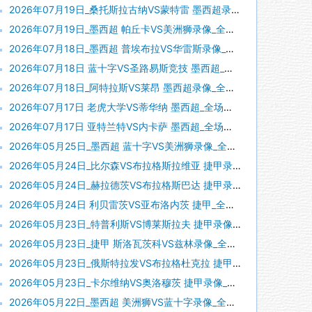
2026年07月19日_桑托斯拉古纳VS蒙特雷 墨西超录像_高清录像【全场回放】
2026年07月19日_墨西超 帕丘卡VS美洲狮录像_全场录像【全场回放】
2026年07月18日_墨西超 普埃布拉VS华雷斯录像_全场录像【全场回放】
2026年07月18日 蓝十字VS圣路易斯竞技 墨西超_全场录像【全场回放】
2026年07月18日_阿特拉斯VS莱昂 墨西超录像_全场录像【视频集锦】
2026年07月17日 老虎大学VS蒂华纳 墨西超_全场录像【全场回放】
2026年07月17日 亚特兰特VS内卡萨 墨西超_全场录像【视频集锦】
2026年05月25日_墨西超 蓝十字VS美洲狮录像_全场录像【全场回放】
2026年05月24日_比尔森VS布拉格斯拉维亚 捷甲录像_全场录像【全场回放】
2026年05月24日_赫拉德茨VS布拉格斯巴达 捷甲录像_全场录像【高清回放】
2026年05月24日 利贝雷茨VS亚布洛内茨 捷甲_全场录像【全场回放】
2026年05月23日_特普利斯VS博莱斯拉夫 捷甲录像_高清录像【全场回放】
2026年05月23日_捷甲 斯洛瓦茨科VS兹林录像_全场录像【视频集锦】
2026年05月23日_俄斯特拉发VS布拉格杜克拉 捷甲录像_全场录像【视频集锦】
2026年05月23日_卡尔维纳VS奥洛穆茨 捷甲录像_全场录像【高清回放】
2026年05月22日_墨西超 美洲狮VS蓝十字录像_全场录像【高清回放】