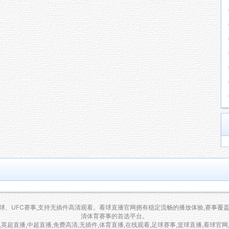
、UFC赛事,支持无插件高清观看。看球直播官网拥有稳定流畅的播放体验,赛事覆盖
清体育赛事的首选平台。
,英超直播,中超直播,免费高清,无插件,体育直播,在线观看,足球赛事,篮球直播,看球官网