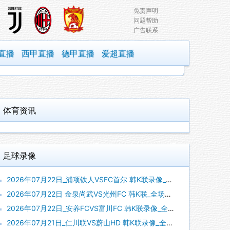
免责声明
问题帮助
广告联系
直播
西甲直播
德甲直播
爱超直播
体育资讯
足球录像
2026年07月22日_浦项铁人VSFC首尔 韩K联录像_全场录像【全场回放】
2026年07月22日 金泉尚武VS光州FC 韩K联_全场录像【视频集锦】
2026年07月22日_安养FCVS富川FC 韩K联录像_全场录像【视频集锦】
2026年07月21日_仁川联VS蔚山HD 韩K联录像_全场录像【视频集锦】