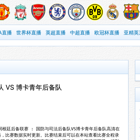
A直播
世界杯直播
英超直播
中超直播
欧冠杯直播
亚精英
 VS 博卡青年后备队
0分，阿根廷后备联赛 : 国防与司法后备队VS博卡青年后备队高清在
播，比赛数据实时更新。比赛结束后可以在本站查看比赛全程录