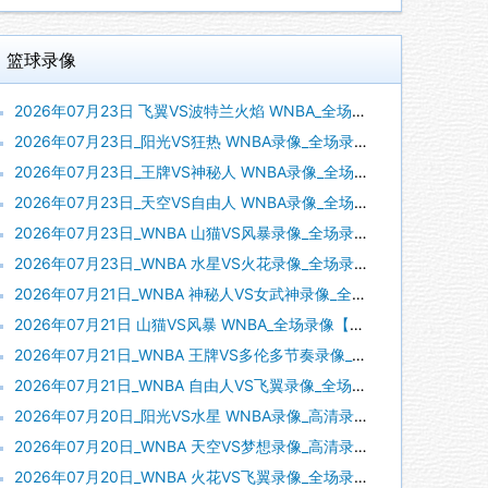
篮球录像
2026年07月23日 飞翼VS波特兰火焰 WNBA_全场录像【全场回放】
2026年07月23日_阳光VS狂热 WNBA录像_全场录像【视频集锦】
2026年07月23日_王牌VS神秘人 WNBA录像_全场录像【全场回放】
2026年07月23日_天空VS自由人 WNBA录像_全场录像【全场回放】
2026年07月23日_WNBA 山猫VS风暴录像_全场录像【全场回放】
2026年07月23日_WNBA 水星VS火花录像_全场录像【高清回放】
2026年07月21日_WNBA 神秘人VS女武神录像_全场录像【高清回放】
2026年07月21日 山猫VS风暴 WNBA_全场录像【全场回放】
2026年07月21日_WNBA 王牌VS多伦多节奏录像_高清录像【全场回放】
2026年07月21日_WNBA 自由人VS飞翼录像_全场录像【高清回放】
2026年07月20日_阳光VS水星 WNBA录像_高清录像【全场回放】
2026年07月20日_WNBA 天空VS梦想录像_高清录像【全场回放】
2026年07月20日_WNBA 火花VS飞翼录像_全场录像【高清回放】