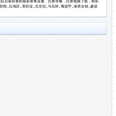
根廷后备联赛的最新赛事直播，比赛录像，比赛视频下载，精彩
职联,比地区,美职业,北非冠,马后杯,葡篮甲,南美女锦,蒙篮