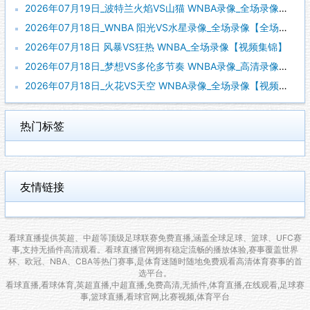
2026年07月19日_波特兰火焰VS山猫 WNBA录像_全场录像【高清回放】
2026年07月18日_WNBA 阳光VS水星录像_全场录像【全场回放】
2026年07月18日 风暴VS狂热 WNBA_全场录像【视频集锦】
2026年07月18日_梦想VS多伦多节奏 WNBA录像_高清录像【全场回放】
2026年07月18日_火花VS天空 WNBA录像_全场录像【视频集锦】
热门标签
友情链接
看球直播提供英超、中超等顶级足球联赛免费直播,涵盖全球足球、篮球、UFC赛
事,支持无插件高清观看。看球直播官网拥有稳定流畅的播放体验,赛事覆盖世界
杯、欧冠、NBA、CBA等热门赛事,是体育迷随时随地免费观看高清体育赛事的首
选平台。
看球直播,看球体育,英超直播,中超直播,免费高清,无插件,体育直播,在线观看,足球赛
事,篮球直播,看球官网,比赛视频,体育平台