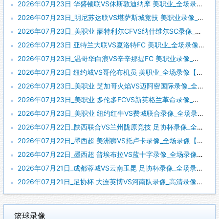
2026年07月23日 华盛顿联VS休斯敦迪纳摩 美职业_全场录像【全场回放】
2026年07月23日_明尼苏达联VS堪萨斯城竞技 美职业录像_高清录像【全场回放】
2026年07月23日_美职业 蒙特利尔CFVS纳什维尔SC录像_全场录像【视频集锦】
2026年07月23日 亚特兰大联VS夏洛特FC 美职业_全场录像【全场回放】
2026年07月23日_温哥华白浪VS辛辛那提FC 美职业录像_高清录像【全场回放】
2026年07月23日 纽约城VS哥伦布机员 美职业_全场录像【视频集锦】
2026年07月23日_美职业 芝加哥火焰VS迈阿密国际录像_全场录像【全场回放】
2026年07月23日_美职业 多伦多FCVS新英格兰革命录像_高清录像【全场回放】
2026年07月23日_美职业 纽约红牛VS费城联合录像_全场录像【全场回放】
2026年07月22日_陕西联合VS兰州陇原竞技 足协杯录像_全场录像【高清回放】
2026年07月22日_墨西超 美洲狮VS托卢卡录像_全场录像【高清回放】
2026年07月22日_墨西超 普埃布拉VS蓝十字录像_全场录像【视频集锦】
2026年07月21日_成都蓉城VS云南玉昆 足协杯录像_全场录像【全场回放】
2026年07月21日_足协杯 大连英博VS河南队录像_高清录像【全场回放】
篮球录像