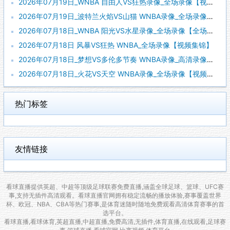
2026年07月19日_WNBA 自由人VS狂热录像_全场录像【视频集锦】
2026年07月19日_波特兰火焰VS山猫 WNBA录像_全场录像【高清回放】
2026年07月18日_WNBA 阳光VS水星录像_全场录像【全场回放】
2026年07月18日 风暴VS狂热 WNBA_全场录像【视频集锦】
2026年07月18日_梦想VS多伦多节奏 WNBA录像_高清录像【全场回放】
2026年07月18日_火花VS天空 WNBA录像_全场录像【视频集锦】
热门标签
友情链接
看球直播提供英超、中超等顶级足球联赛免费直播,涵盖全球足球、篮球、UFC赛
事,支持无插件高清观看。看球直播官网拥有稳定流畅的播放体验,赛事覆盖世界
杯、欧冠、NBA、CBA等热门赛事,是体育迷随时随地免费观看高清体育赛事的首
选平台。
看球直播,看球体育,英超直播,中超直播,免费高清,无插件,体育直播,在线观看,足球赛