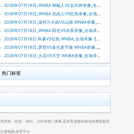
2026年07月19日_WNBA 神秘人VS女武神录像_全场录像【高清回放】
2026年07月19日_WNBA 自由人VS狂热录像_全场录像【视频集锦】
2026年07月19日_波特兰火焰VS山猫 WNBA录像_全场录像【高清回放】
2026年07月18日_WNBA 阳光VS水星录像_全场录像【全场回放】
2026年07月18日 风暴VS狂热 WNBA_全场录像【视频集锦】
2026年07月18日_梦想VS多伦多节奏 WNBA录像_高清录像【全场回放】
2026年07月18日_火花VS天空 WNBA录像_全场录像【视频集锦】
热门标签
世界杯、欧冠、NBA、CBA等热门赛事,是体育迷随时随地免费观看高
,比赛视频,体育平台