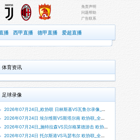
免责声明
问题帮助
广告联系
直播
西甲直播
德甲直播
爱超直播
体育资讯
足球录像
2026年07月24日_欧协联 日林斯基VS瓦鲁尔录像_全场录像【高清回放】
2026年07月24日 埃尔维斯VS斯塔尔南 欧协联_全场录像【全场回放】
2026年07月24日_施特拉森VS贝尔格莱德游击 欧协联录像_高清录像【全场回放】
2026年07月24日 托尔斯港VS马瑟韦尔 欧协联_全场录像【视频集锦】