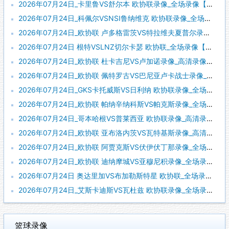
2026年07月24日_卡里鲁VS舒尔本 欧协联录像_全场录像【全场回放】
2026年07月24日_科佩尔VSNSI鲁纳维克 欧协联录像_全场录像【全场回放】
2026年07月24日_欧协联 卢多格雷茨VS特拉维夫夏普尔录像_全场录像【全场回放】
2026年07月24日 根特VSLNZ切尔卡瑟 欧协联_全场录像【视频集锦】
2026年07月24日_欧协联 杜卡吉尼VS卢加诺录像_高清录像【全场回放】
2026年07月24日_欧协联 佩特罗古VS巴尼亚卢卡战士录像_全场录像【高清回放】
2026年07月24日_GKS卡托威斯VS日利纳 欧协联录像_全场录像【高清回放】
2026年07月24日_欧协联 帕纳辛纳科斯VS帕克斯录像_全场录像【视频集锦】
2026年07月24日_哥本哈根VS普莱西亚 欧协联录像_高清录像【全场回放】
2026年07月24日_欧协联 亚布洛内茨VS瓦特基斯录像_高清录像【全场回放】
2026年07月24日_欧协联 阿贾克斯VS伏伊伏丁那录像_全场录像【高清回放】
2026年07月24日_欧协联 迪纳摩城VS亚穆尼积录像_全场录像【高清回放】
2026年07月24日 奥达里加VS布加勒斯特星 欧协联_全场录像【全场回放】
2026年07月24日_艾斯卡迪斯VS瓦杜兹 欧协联录像_全场录像【全场回放】
篮球录像