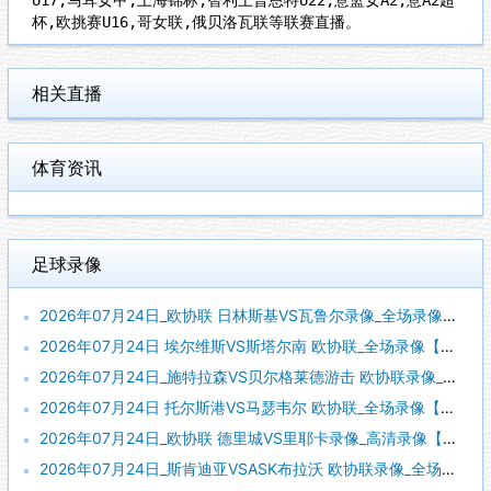
杯,欧挑赛U16,哥女联,俄贝洛瓦联等联赛直播。
相关直播
体育资讯
足球录像
2026年07月24日_欧协联 日林斯基VS瓦鲁尔录像_全场录像【高清回放】
2026年07月24日 埃尔维斯VS斯塔尔南 欧协联_全场录像【全场回放】
2026年07月24日_施特拉森VS贝尔格莱德游击 欧协联录像_高清录像【全场回放】
2026年07月24日 托尔斯港VS马瑟韦尔 欧协联_全场录像【视频集锦】
2026年07月24日_欧协联 德里城VS里耶卡录像_高清录像【全场回放】
2026年07月24日_斯肯迪亚VSASK布拉沃 欧协联录像_全场录像【视频集锦】