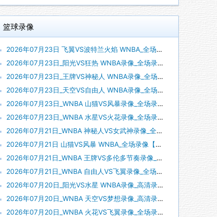
篮球录像
2026年07月23日 飞翼VS波特兰火焰 WNBA_全场录像【全场回放】
2026年07月23日_阳光VS狂热 WNBA录像_全场录像【视频集锦】
2026年07月23日_王牌VS神秘人 WNBA录像_全场录像【全场回放】
2026年07月23日_天空VS自由人 WNBA录像_全场录像【全场回放】
2026年07月23日_WNBA 山猫VS风暴录像_全场录像【全场回放】
2026年07月23日_WNBA 水星VS火花录像_全场录像【高清回放】
2026年07月21日_WNBA 神秘人VS女武神录像_全场录像【高清回放】
2026年07月21日 山猫VS风暴 WNBA_全场录像【全场回放】
2026年07月21日_WNBA 王牌VS多伦多节奏录像_高清录像【全场回放】
2026年07月21日_WNBA 自由人VS飞翼录像_全场录像【高清回放】
2026年07月20日_阳光VS水星 WNBA录像_高清录像【全场回放】
2026年07月20日_WNBA 天空VS梦想录像_高清录像【全场回放】
2026年07月20日_WNBA 火花VS飞翼录像_全场录像【高清回放】