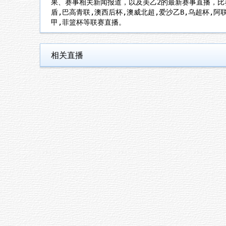
果、赛事相关新闻报道，以及美乙2的最新赛事直播，
盾,巴高青联,澳西后杯,澳威北超,爱沙乙B,乌超杯,阿联
甲,菲篮杯等联赛直播。
相关直播