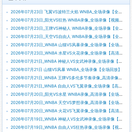
2026年07月23日 飞翼VS波特兰火焰 WNBA_全场录像【全场回放】
2026年07月23日_阳光VS狂热 WNBA录像_全场录像【视频集锦】
2026年07月23日_王牌VS神秘人 WNBA录像_全场录像【全场回放】
2026年07月23日_天空VS自由人 WNBA录像_全场录像【全场回放】
2026年07月23日_WNBA 山猫VS风暴录像_全场录像【全场回放】
2026年07月23日_WNBA 水星VS火花录像_全场录像【高清回放】
2026年07月21日_WNBA 神秘人VS女武神录像_全场录像【高清回放】
2026年07月21日 山猫VS风暴 WNBA_全场录像【全场回放】
2026年07月21日_WNBA 王牌VS多伦多节奏录像_高清录像【全场回放】
2026年07月21日_WNBA 自由人VS飞翼录像_全场录像【高清回放】
2026年07月20日_阳光VS水星 WNBA录像_高清录像【全场回放】
2026年07月20日_WNBA 天空VS梦想录像_高清录像【全场回放】
2026年07月20日_WNBA 火花VS飞翼录像_全场录像【高清回放】
2026年07月19日_WNBA 神秘人VS女武神录像_全场录像【高清回放】
2026年07月19日_WNBA 自由人VS狂热录像_全场录像【视频集锦】