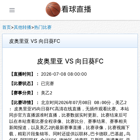
展开菜单
首页
>
其他转播
>
热门比赛
皮奥里亚 VS 向日葵FC
皮奥里亚 VS 向日葵FC
【直播时间】：
2026-07-08 08:00:00
【比赛状态】：
已完赛
【赛事分类】：
美乙2
【比赛详情】：
北京时间2026年07月08日 08:00分，美乙2
: 皮奥里亚VS向日葵FC高清在线直播，无插件观看比赛。本站
同步官方直播源准时直播，比赛数据实时更新。比赛结束后可
以在本站查看比赛全程录像、比赛比分、赛事结果、赛事相关
新闻报道，以及美乙2的最新赛事直播，比赛录像，比赛视频下
载，精彩片段集锦等。同时还提供以联杯,巴卡德联,巴基超,乌
尔杯,阿职联杯,全运U16,德地区,波青联,马斯联,海湾奥杯,亚