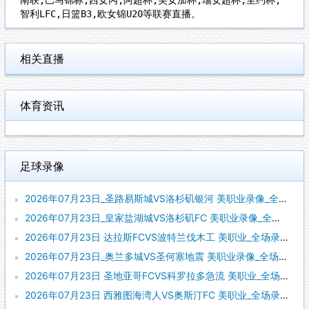
智利LFC,日篮B3,欧女锦U20等联赛直播。
相关直播
体育资讯
足球录像
2026年07月23日_圣路易斯城VS洛杉矶银河 美职业录像_全场录像【视频集锦】
2026年07月23日_皇家盐湖城VS洛杉矶FC 美职业录像_全场录像【全场回放】
2026年07月23日 达拉斯FCVS波特兰伐木工 美职业_全场录像【全场回放】
2026年07月23日_奥兰多城VS圣何塞地震 美职业录像_全场录像【高清回放】
2026年07月23日 圣地亚哥FCVS科罗拉多急流 美职业_全场录像【视频集锦】
2026年07月23日 西雅图海湾人VS奥斯汀FC 美职业_全场录像【视频集锦】