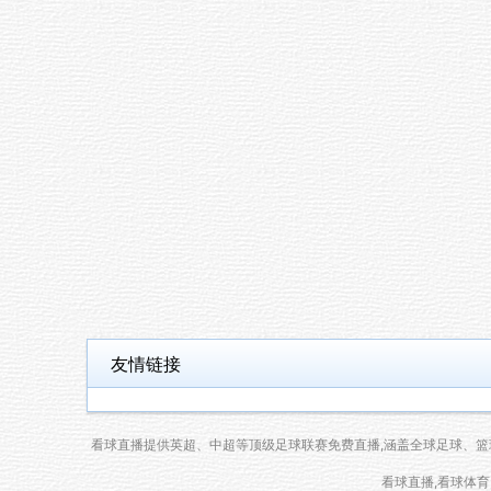
友情链接
看球直播提供英超、中超等顶级足球联赛免费直播,涵盖全球足球、篮球
看球直播,看球体育