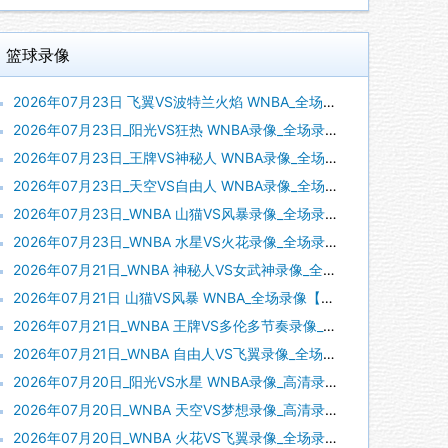
篮球录像
2026年07月23日 飞翼VS波特兰火焰 WNBA_全场录像【全场回放】
2026年07月23日_阳光VS狂热 WNBA录像_全场录像【视频集锦】
2026年07月23日_王牌VS神秘人 WNBA录像_全场录像【全场回放】
2026年07月23日_天空VS自由人 WNBA录像_全场录像【全场回放】
2026年07月23日_WNBA 山猫VS风暴录像_全场录像【全场回放】
2026年07月23日_WNBA 水星VS火花录像_全场录像【高清回放】
2026年07月21日_WNBA 神秘人VS女武神录像_全场录像【高清回放】
2026年07月21日 山猫VS风暴 WNBA_全场录像【全场回放】
2026年07月21日_WNBA 王牌VS多伦多节奏录像_高清录像【全场回放】
2026年07月21日_WNBA 自由人VS飞翼录像_全场录像【高清回放】
2026年07月20日_阳光VS水星 WNBA录像_高清录像【全场回放】
2026年07月20日_WNBA 天空VS梦想录像_高清录像【全场回放】
2026年07月20日_WNBA 火花VS飞翼录像_全场录像【高清回放】