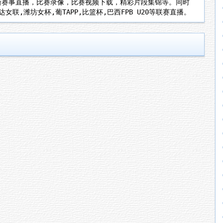
新赛事直播，比赛录像，比赛视频下载，精彩片段集锦等。同时
女联,潍坊女杯,葡TAPP,比篮杯,巴西FPB U20等联赛直播。