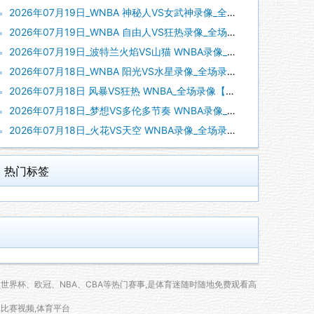
2026年07月19日_WNBA 神秘人VS女武神录像_全场录像【高清回放】
2026年07月19日_WNBA 自由人VS狂热录像_全场录像【视频集锦】
2026年07月19日_波特兰火焰VS山猫 WNBA录像_全场录像【高清回放】
2026年07月18日_WNBA 阳光VS水星录像_全场录像【全场回放】
2026年07月18日 风暴VS狂热 WNBA_全场录像【视频集锦】
2026年07月18日_梦想VS多伦多节奏 WNBA录像_高清录像【全场回放】
2026年07月18日_火花VS天空 WNBA录像_全场录像【视频集锦】
热门标签
世界杯、欧冠、NBA、CBA等热门赛事,是体育迷随时随地免费观看高
,比赛视频,体育平台