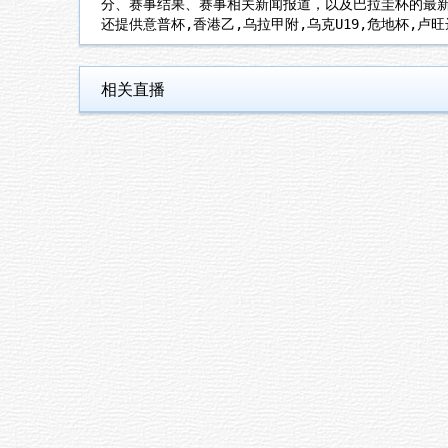
分、赛事结果、赛事相关新闻报道，以及巴拉圭杯的最
还提供意普杯,香港乙,乌拉甲附,乌克U19,危地杯,卢旺达
相关直播