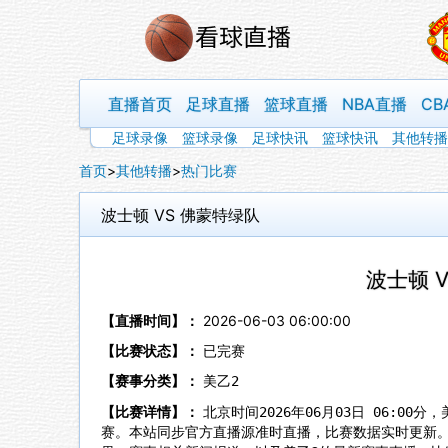
直播首页
足球直播
篮球直播
NBA直播
CB
足球录像
篮球录像
足球快讯
篮球快讯
其他转播
首页
>
其他转播
>
热门比赛
波士顿 VS 佛蒙特绿队
波士顿 
【直播时间】：
2026-06-03 06:00:00
【比赛状态】：
已完赛
【赛事分类】：
美乙2
【比赛详情】：
北京时间2026年06月03日 06:0
赛。本站同步官方直播源准时直播，比赛数据实时更新