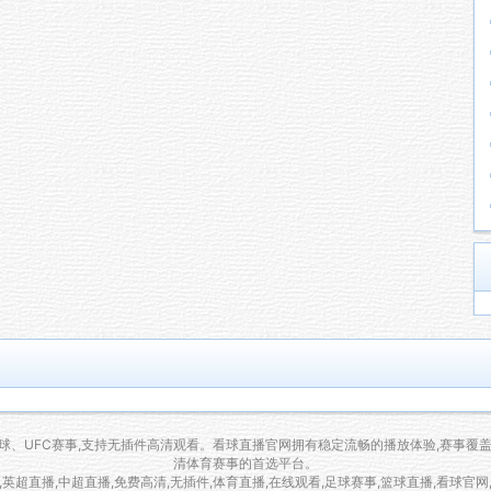
、UFC赛事,支持无插件高清观看。看球直播官网拥有稳定流畅的播放体验,赛事覆盖
清体育赛事的首选平台。
,英超直播,中超直播,免费高清,无插件,体育直播,在线观看,足球赛事,篮球直播,看球官网