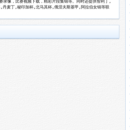
赛录像，比赛视频下载，精彩片段集锦等。同时还提供智利丁,
乙杯,丹麦丁,秘印加杯,北马其杯,俄涅夫斯基甲,阿拉伯女锦等联