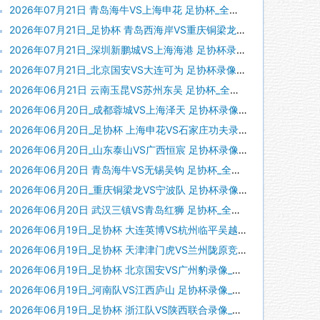
2026年07月21日 青岛海牛VS上海申花 足协杯_全场录像【全场回放】
2026年07月21日_足协杯 青岛西海岸VS重庆铜梁龙录像_全场录像【高清回放】
2026年07月21日_深圳新鹏城VS上海海港 足协杯录像_全场录像【高清回放】
2026年07月21日_北京国安VS大连可为 足协杯录像_全场录像【全场回放】
2026年06月21日 云南玉昆VS苏州东吴 足协杯_全场录像【视频集锦】
2026年06月20日_成都蓉城VS上海泽天 足协杯录像_全场录像【高清回放】
2026年06月20日_足协杯 上海申花VS石家庄功夫录像_高清录像【全场回放】
2026年06月20日_山东泰山VS广西恒宸 足协杯录像_全场录像【全场回放】
2026年06月20日 青岛海牛VS无锡吴钩 足协杯_全场录像【视频集锦】
2026年06月20日_重庆铜梁龙VS宁波队 足协杯录像_全场录像【视频集锦】
2026年06月20日 武汉三镇VS青岛红狮 足协杯_全场录像【视频集锦】
2026年06月19日_足协杯 大连英博VS杭州临平吴越录像_全场录像【全场回放】
2026年06月19日_足协杯 天津津门虎VS兰州陇原竞技录像_全场录像【高清回放】
2026年06月19日_足协杯 北京国安VS广州豹录像_高清录像【全场回放】
2026年06月19日_河南队VS江西庐山 足协杯录像_全场录像【视频集锦】
2026年06月19日_足协杯 浙江队VS陕西联合录像_全场录像【高清回放】