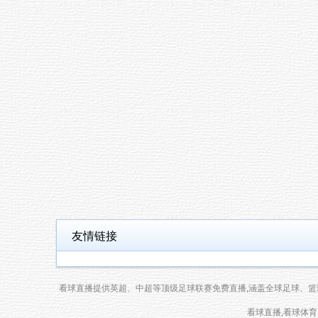
友情链接
看球直播提供英超、中超等顶级足球联赛免费直播,涵盖全球足球、篮球
看球直播,看球体育