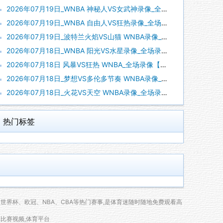
2026年07月19日_WNBA 神秘人VS女武神录像_全场录像【高清回放】
2026年07月19日_WNBA 自由人VS狂热录像_全场录像【视频集锦】
2026年07月19日_波特兰火焰VS山猫 WNBA录像_全场录像【高清回放】
2026年07月18日_WNBA 阳光VS水星录像_全场录像【全场回放】
2026年07月18日 风暴VS狂热 WNBA_全场录像【视频集锦】
2026年07月18日_梦想VS多伦多节奏 WNBA录像_高清录像【全场回放】
2026年07月18日_火花VS天空 WNBA录像_全场录像【视频集锦】
热门标签
世界杯、欧冠、NBA、CBA等热门赛事,是体育迷随时随地免费观看高
,比赛视频,体育平台