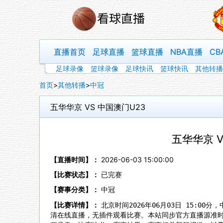
直播首页
足球直播
篮球直播
NBA直播
CB
足球录像
篮球录像
足球快讯
篮球快讯
其他转播
首页
>
其他转播
>
中冠
五华华京 VS 中国澳门U23
五华华京 V
【直播时间】：
2026-06-03 15:00:00
【比赛状态】：
已完赛
【赛事分类】：
中冠
【比赛详情】：
北京时间2026年06月03日 15:00
清在线直播，无插件观看比赛。本站同步官方直播源准