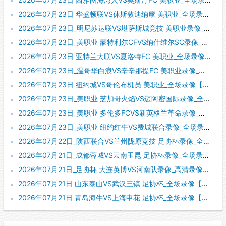
2026年07月23日 华盛顿联VS休斯敦迪纳摩 美职业_全场录像【全场回放】
2026年07月23日_明尼苏达联VS堪萨斯城竞技 美职业录像_高清录像【全场回放】
2026年07月23日_美职业 蒙特利尔CFVS纳什维尔SC录像_全场录像【视频集锦】
2026年07月23日 亚特兰大联VS夏洛特FC 美职业_全场录像【全场回放】
2026年07月23日_温哥华白浪VS辛辛那提FC 美职业录像_高清录像【全场回放】
2026年07月23日 纽约城VS哥伦布机员 美职业_全场录像【视频集锦】
2026年07月23日_美职业 芝加哥火焰VS迈阿密国际录像_全场录像【全场回放】
2026年07月23日_美职业 多伦多FCVS新英格兰革命录像_高清录像【全场回放】
2026年07月23日_美职业 纽约红牛VS费城联合录像_全场录像【全场回放】
2026年07月22日_陕西联合VS兰州陇原竞技 足协杯录像_全场录像【高清回放】
2026年07月21日_成都蓉城VS云南玉昆 足协杯录像_全场录像【全场回放】
2026年07月21日_足协杯 大连英博VS河南队录像_高清录像【全场回放】
2026年07月21日 山东泰山VS武汉三镇 足协杯_全场录像【全场回放】
2026年07月21日 青岛海牛VS上海申花 足协杯_全场录像【全场回放】