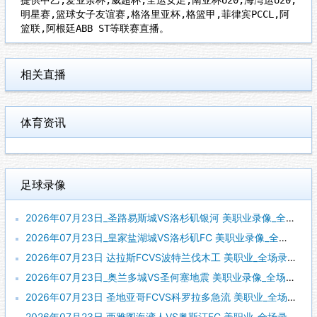
明星赛,篮球女子友谊赛,格洛里亚杯,格篮甲,菲律宾PCCL,阿
篮联,阿根廷ABB ST等联赛直播。
相关直播
体育资讯
足球录像
2026年07月23日_圣路易斯城VS洛杉矶银河 美职业录像_全场录像【视频集锦】
2026年07月23日_皇家盐湖城VS洛杉矶FC 美职业录像_全场录像【全场回放】
2026年07月23日 达拉斯FCVS波特兰伐木工 美职业_全场录像【全场回放】
2026年07月23日_奥兰多城VS圣何塞地震 美职业录像_全场录像【高清回放】
2026年07月23日 圣地亚哥FCVS科罗拉多急流 美职业_全场录像【视频集锦】
2026年07月23日 西雅图海湾人VS奥斯汀FC 美职业_全场录像【视频集锦】