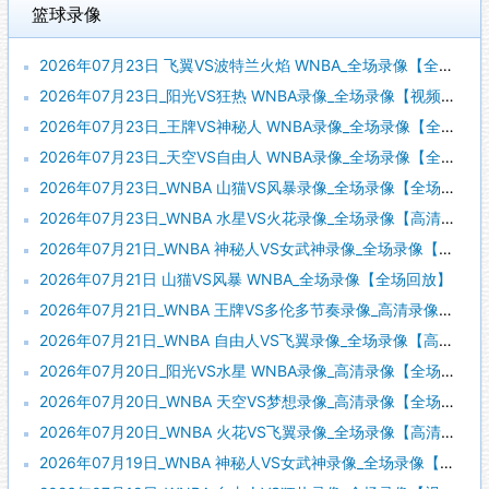
篮球录像
2026年07月23日 飞翼VS波特兰火焰 WNBA_全场录像【全场回放】
2026年07月23日_阳光VS狂热 WNBA录像_全场录像【视频集锦】
2026年07月23日_王牌VS神秘人 WNBA录像_全场录像【全场回放】
2026年07月23日_天空VS自由人 WNBA录像_全场录像【全场回放】
2026年07月23日_WNBA 山猫VS风暴录像_全场录像【全场回放】
2026年07月23日_WNBA 水星VS火花录像_全场录像【高清回放】
2026年07月21日_WNBA 神秘人VS女武神录像_全场录像【高清回放】
2026年07月21日 山猫VS风暴 WNBA_全场录像【全场回放】
2026年07月21日_WNBA 王牌VS多伦多节奏录像_高清录像【全场回放】
2026年07月21日_WNBA 自由人VS飞翼录像_全场录像【高清回放】
2026年07月20日_阳光VS水星 WNBA录像_高清录像【全场回放】
2026年07月20日_WNBA 天空VS梦想录像_高清录像【全场回放】
2026年07月20日_WNBA 火花VS飞翼录像_全场录像【高清回放】
2026年07月19日_WNBA 神秘人VS女武神录像_全场录像【高清回放】