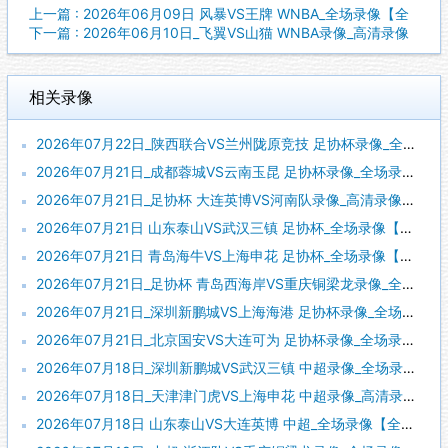
上一篇 : 2026年06月09日 风暴VS王牌 WNBA_全场录像【全
下一篇 : 2026年06月10日_飞翼VS山猫 WNBA录像_高清录像
相关录像
2026年07月22日_陕西联合VS兰州陇原竞技 足协杯录像_全场录像【高清回放】
2026年07月21日_成都蓉城VS云南玉昆 足协杯录像_全场录像【全场回放】
2026年07月21日_足协杯 大连英博VS河南队录像_高清录像【全场回放】
2026年07月21日 山东泰山VS武汉三镇 足协杯_全场录像【全场回放】
2026年07月21日 青岛海牛VS上海申花 足协杯_全场录像【全场回放】
2026年07月21日_足协杯 青岛西海岸VS重庆铜梁龙录像_全场录像【高清回放】
2026年07月21日_深圳新鹏城VS上海海港 足协杯录像_全场录像【高清回放】
2026年07月21日_北京国安VS大连可为 足协杯录像_全场录像【全场回放】
2026年07月18日_深圳新鹏城VS武汉三镇 中超录像_全场录像【视频集锦】
2026年07月18日_天津津门虎VS上海申花 中超录像_高清录像【全场回放】
2026年07月18日 山东泰山VS大连英博 中超_全场录像【全场回放】